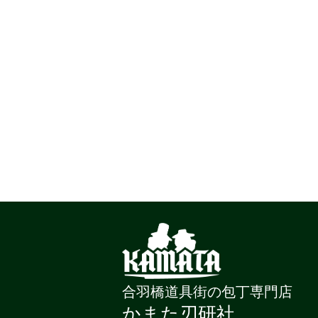
合羽橋道具街の包丁専門店
かまた刃研社