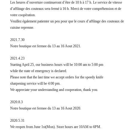
Les heures d’ouverture continueront d’être de 10 h à 17 h. Le service de vitesse
d’affûtage des couteaux sera fermé à 16 h. Merci de votre compréhension et de
votre coopération.
Veuillez également patienter un peu pour que le cours d’affûtage des couteaux de
cuisine reprenne.
2021.7.30
Notre boutique est fermee du 13 au 16 Aout 2021.
2021.4.23
Starting April 25, our business hours will be 10:00 am to 5:00 pm
while the state of emergency is declared.
Please note that the last time we accept orders for the speedy knife
sharpening service will be 4:00 pm.
We appreciate your understanding and cooperation, thank you.
2020.8.3
Notre boutique est fermee du 13 au 16 Aout 2020.
2020.5.31
We reopen from June 1st(Mon). Store hours are 10AM to 6PM.