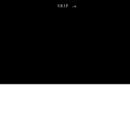
SKIP
お知らせ
2026.08.01
包丁研ぎ教室9月分公開の不具合のお知らせ
9月分のご予約につきまして、本来は午前0時に受付を開始する予
定でしたが、システムトラブルにより公開が遅れる事態となりま
した。
ご予約をお待ちいただいていた皆さまには、ご心配とご不便をお