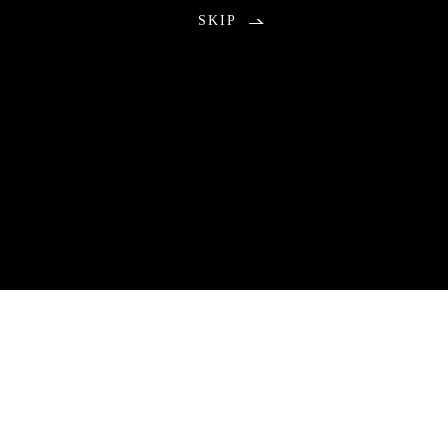
SKIP
お知らせ
2026.08.01
包丁研ぎ教室9月分公開の不具合のお知らせ
9月分のご予約につきまして、本来は午前0時に受付を開始する予
定でしたが、システムトラブルにより公開が遅れる事態となりま
した。
ご予約をお待ちいただいていた皆さまには、ご心配とご不便をお