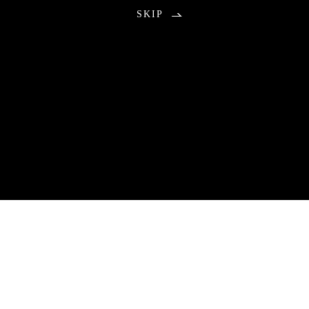
SKIP
お知らせ
2026.08.01
包丁研ぎ教室9月分公開の不具合のお知らせ
9月分のご予約につきまして、本来は午前0時に受付を開始する予
定でしたが、システムトラブルにより公開が遅れる事態となりま
した。
ご予約をお待ちいただいていた皆さまには、ご心配とご不便をお