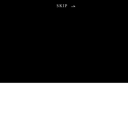
SKIP
お知らせ
2026.08.01
包丁研ぎ教室9月分公開の不具合のお知らせ
9月分のご予約につきまして、本来は午前0時に受付を開始する予
定でしたが、システムトラブルにより公開が遅れる事態となりま
した。
ご予約をお待ちいただいていた皆さまには、ご心配とご不便をお