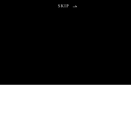
SKIP
お知らせ
2026.08.01
包丁研ぎ教室9月分公開の不具合のお知らせ
9月分のご予約につきまして、本来は午前0時に受付を開始する予
定でしたが、システムトラブルにより公開が遅れる事態となりま
した。
ご予約をお待ちいただいていた皆さまには、ご心配とご不便をお