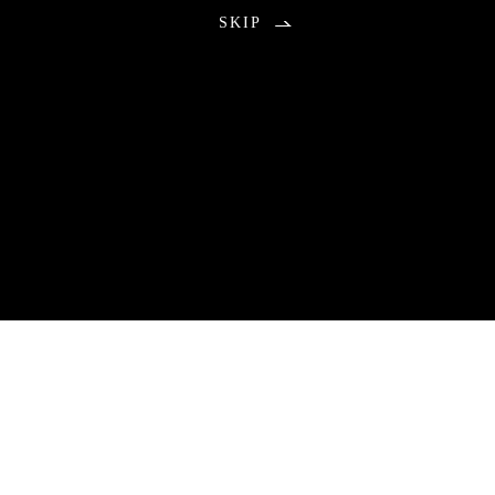
SKIP
お知らせ
2026.08.01
包丁研ぎ教室9月分公開の不具合のお知らせ
9月分のご予約につきまして、本来は午前0時に受付を開始する予
定でしたが、システムトラブルにより公開が遅れる事態となりま
した。
ご予約をお待ちいただいていた皆さまには、ご心配とご不便をお