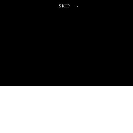
SKIP
お知らせ
2026.08.01
包丁研ぎ教室9月分公開の不具合のお知らせ
9月分のご予約につきまして、本来は午前0時に受付を開始する予
定でしたが、システムトラブルにより公開が遅れる事態となりま
した。
ご予約をお待ちいただいていた皆さまには、ご心配とご不便をお