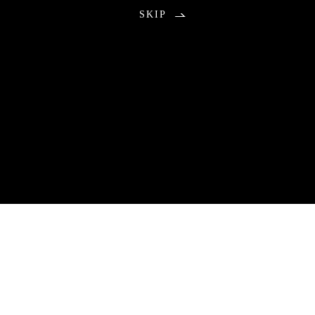
SKIP
お知らせ
2026.08.01
包丁研ぎ教室9月分公開の不具合のお知らせ
9月分のご予約につきまして、本来は午前0時に受付を開始する予
定でしたが、システムトラブルにより公開が遅れる事態となりま
した。
ご予約をお待ちいただいていた皆さまには、ご心配とご不便をお