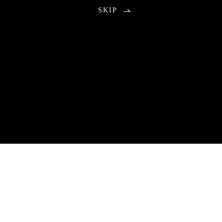
SKIP
お知らせ
2026.08.01
包丁研ぎ教室9月分公開の不具合のお知らせ
9月分のご予約につきまして、本来は午前0時に受付を開始する予
定でしたが、システムトラブルにより公開が遅れる事態となりま
した。
ご予約をお待ちいただいていた皆さまには、ご心配とご不便をお