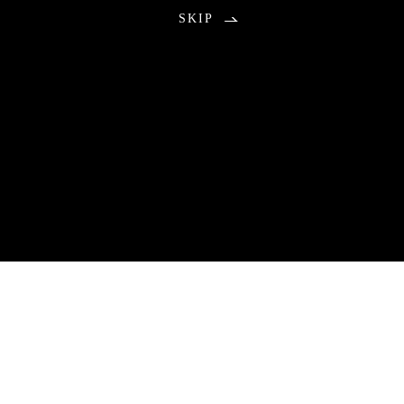
SKIP
お知らせ
2026.08.01
包丁研ぎ教室9月分公開の不具合のお知らせ
9月分のご予約につきまして、本来は午前0時に受付を開始する予
定でしたが、システムトラブルにより公開が遅れる事態となりま
した。
ご予約をお待ちいただいていた皆さまには、ご心配とご不便をお