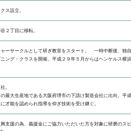
ックス設立。
が谷２丁目に移転。
チャーサークルとして研ぎ教室をスタート。 一時中断後、独
ニング・クラスを開催。平成２９年５月からはヘンケルス横浜
入社。
丁の最大生産地である大阪府堺市の下請け製造会社に出向。平
氏に才能を認められ指導を仰ぎ技術を受け継ぐ。
復興支援の為、義援金にご協力いただいた方を対象に研磨のス