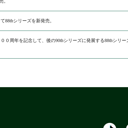
売。
88thシリーズを新発売。
０周年を記念して、後の90thシリーズに発展する88thシリー