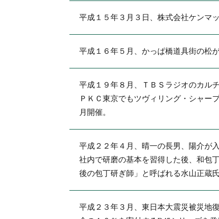
平成１５年３月３日、株式会社ケンマ
平成１６年５月、かっぱ橋道具街の松
平成１９年８月、ＴＢＳラジオのカル
ＰＫＣ東京でもツヴィリング・シャープ
月開催。
平成２２年４月、晴一の長男、陽介が
社内で研磨の基本を習得した後、和包
後の包丁研ぎ師」と呼ばれる水山正蔵
平成２３年３月、東日本大震災被災地