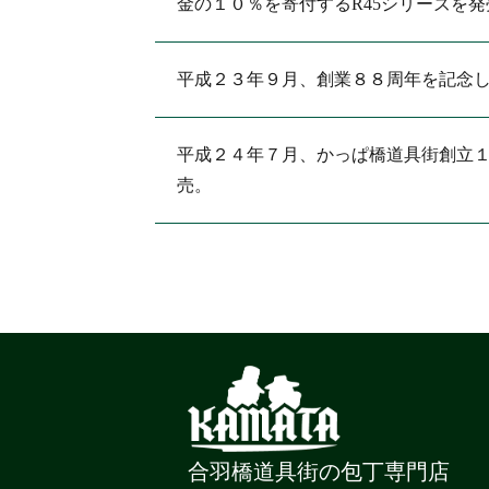
金の１０％を寄付するR45シリーズを発
平成２３年９月、創業８８周年を記念して
平成２４年７月、かっぱ橋道具街創立１０
売。
合羽橋道具街の包丁専門店