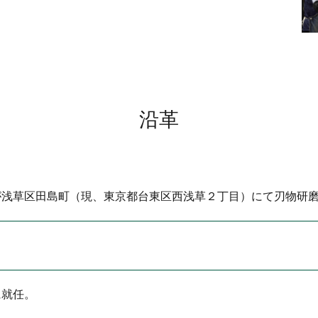
沿革
が浅草区田島町（現、東京都台東区西浅草２丁目）にて刃物研
。
に就任。