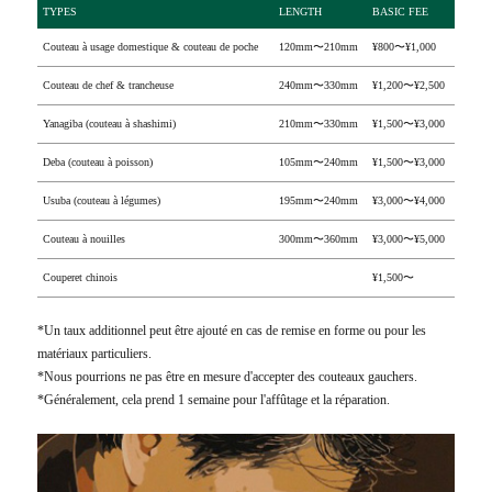
TYPES
LENGTH
BASIC FEE
Couteau à usage domestique & couteau de poche
120mm〜210mm
¥800〜¥1,000
Couteau de chef & trancheuse
240mm〜330mm
¥1,200〜¥2,500
Yanagiba (couteau à shashimi)
210mm〜330mm
¥1,500〜¥3,000
Deba (couteau à poisson)
105mm〜240mm
¥1,500〜¥3,000
Usuba (couteau à légumes)
195mm〜240mm
¥3,000〜¥4,000
Couteau à nouilles
300mm〜360mm
¥3,000〜¥5,000
Couperet chinois
¥1,500〜
*Un taux additionnel peut être ajouté en cas de remise en forme ou pour les
matériaux particuliers.
*Nous pourrions ne pas être en mesure d'accepter des couteaux gauchers.
*Généralement, cela prend 1 semaine pour l'affûtage et la réparation.