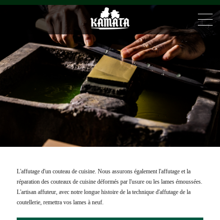
Affutage des couteaux
L'affutage d'un couteau de cuisine. Nous assurons également l'affutage et la
réparation des couteaux de cuisine déformés par l'usure ou les lames émoussées.
L'artisan affuteur, avec notre longue histoire de la technique d'affutage de la
coutellerie, remettra vos lames à neuf.