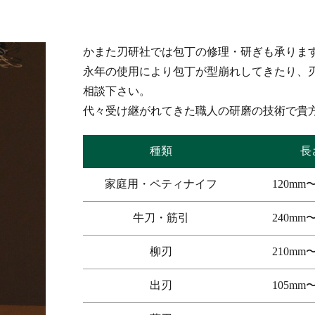
かまた刃研社では包丁の修理・研ぎも承りま
永年の使用により包丁が型崩れしてきたり、
相談下さい。
代々受け継がれてきた職人の研磨の技術で貴
種類
長
家庭用・ペティナイフ
120mm〜
牛刀・筋引
240mm〜
柳刃
210mm〜
出刃
105mm〜