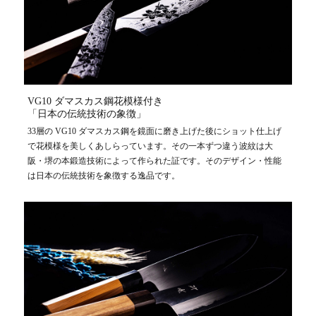
VG10 ダマスカス鋼花模様付き
「日本の伝統技術の象徴」
33層の VG10 ダマスカス鋼を鏡面に磨き上げた後にショット仕上げ
で花模様を美しくあしらっています。その一本ずつ違う波紋は大
阪・堺の本鍛造技術によって作られた証です。そのデザイン・性能
は日本の伝統技術を象徴する逸品です。