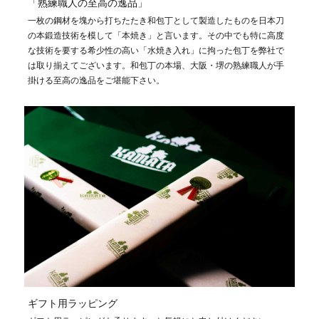
「熟練職人の至高の逸品」
一枚の鋼材を塊から打ちたたき和包丁として製造したものを日本刀
の本鍛造技術を模して「本焼き」と言います。その中でも特に高度
な技術を要する希少性の高い「水焼き入れ」に拘った包丁を弊社で
は取り揃えてございます。和包丁の本場、大阪・堺の熟練職人が手
掛ける至高の逸品をご堪能下さい。
ギフト用ラッピング