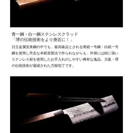
青一鋼・白一鋼ステンレスクラッド
「堺の伝統技術をより身近に！」
日立金属安来鋼の中でも、最高級品とされる青紙一号鋼・白紙一号
鋼を使用し丹念な本鍛造製法で作られながらも、外側には錆に強い
ステンレス材を使用したお手入れのしやすい稀有な逸品。大阪・堺
の伝統技術が凝縮された万能包丁です。