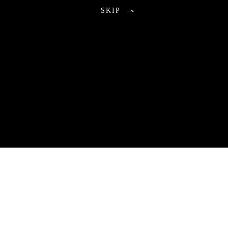
SKIP
お知らせ
2026.08.01
包丁研ぎ教室9月分公開の不具合のお知らせ
9月分のご予約につきまして、本来は午前0時に受付を開始する予
定でしたが、システムトラブルにより公開が遅れる事態となりま
した。
ご予約をお待ちいただいていた皆さまには、ご心配とご不便をお