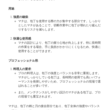
用途
:
強度の確保
:
マチは、包丁を使用する際の力が集中する部分です。しっかり
としたマチがあることで、切断作業中に包丁が壊れたり緩んだ
りするリスクを減らします。
快適な使用感
:
マチの設計により、包丁の握り心地が向上します。特に長時間
の作業をする場合、手に負担がかかりにくくなるため、快適に
使用することができます。
プロフェッショナル用
:
料理人の要求
:
プロの料理人は、包丁の強度とバランスを非常に重視します。
マチがしっかりしている包丁は、長時間の使用でも高いパフォ
ーマンスを発揮しやすいため、プロフェッショナルの現場で選
ばれることが多いです。
また、メンテナンスがしやすい設計のマチがある包丁は、プロ
の現場でも重宝されます。
マチは、包丁の柄と刃の接合部分であり、包丁全体の強度やバランス