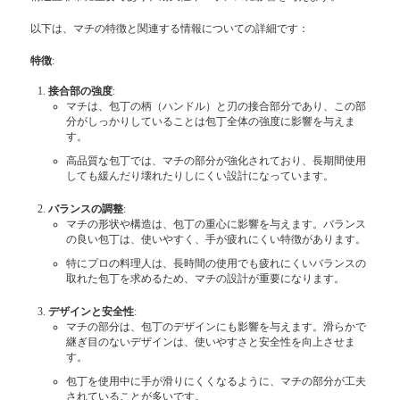
以下は、マチの特徴と関連する情報についての詳細です：
特徴
:
接合部の強度
:
マチは、包丁の柄（ハンドル）と刃の接合部分であり、この部
分がしっかりしていることは包丁全体の強度に影響を与えま
す。
高品質な包丁では、マチの部分が強化されており、長期間使用
しても緩んだり壊れたりしにくい設計になっています。
バランスの調整
:
マチの形状や構造は、包丁の重心に影響を与えます。バランス
の良い包丁は、使いやすく、手が疲れにくい特徴があります。
特にプロの料理人は、長時間の使用でも疲れにくいバランスの
取れた包丁を求めるため、マチの設計が重要になります。
デザインと安全性
:
マチの部分は、包丁のデザインにも影響を与えます。滑らかで
継ぎ目のないデザインは、使いやすさと安全性を向上させま
す。
包丁を使用中に手が滑りにくくなるように、マチの部分が工夫
されていることが多いです。