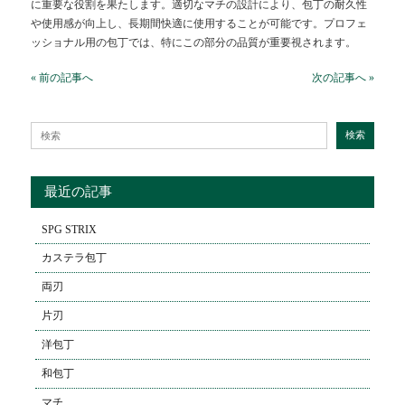
に重要な役割を果たします。適切なマチの設計により、包丁の耐久性
や使用感が向上し、長期間快適に使用することが可能です。プロフェ
ッショナル用の包丁では、特にこの部分の品質が重要視されます。
« 前の記事へ
次の記事へ »
Search for:
検索
最近の記事
SPG STRIX
カステラ包丁
両刃
片刃
洋包丁
和包丁
マチ