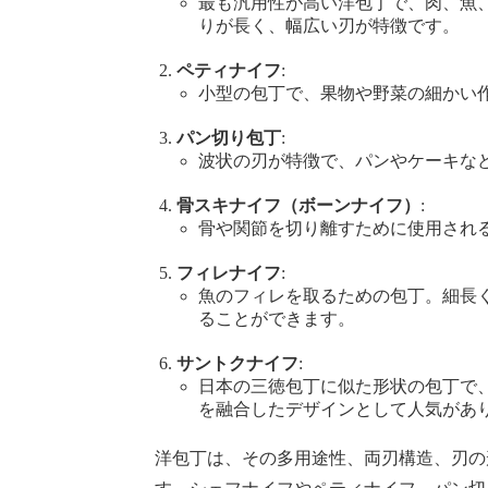
最も汎用性が高い洋包丁で、肉、魚
りが長く、幅広い刃が特徴です。
ペティナイフ
:
小型の包丁で、果物や野菜の細かい
パン切り包丁
:
波状の刃が特徴で、パンやケーキな
骨スキナイフ（ボーンナイフ）
:
骨や関節を切り離すために使用され
フィレナイフ
:
魚のフィレを取るための包丁。細長
ることができます。
サントクナイフ
:
日本の三徳包丁に似た形状の包丁で
を融合したデザインとして人気があ
洋包丁は、その多用途性、両刃構造、刃の