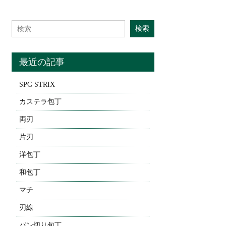
Search for:
検索
最近の記事
SPG STRIX
カステラ包丁
両刃
片刃
洋包丁
和包丁
マチ
刃線
パン切り包丁