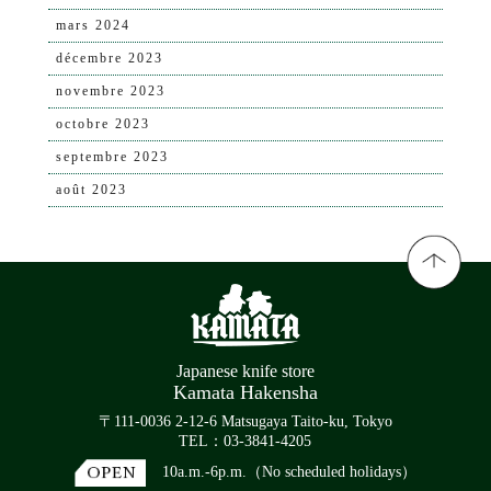
mars 2024
décembre 2023
novembre 2023
octobre 2023
septembre 2023
août 2023
Japanese knife store
Kamata Hakensha
〒111-0036 2-12-6 Matsugaya Taito-ku, Tokyo
TEL：03-3841-4205
10a.m.-6p.m.（No scheduled holidays）