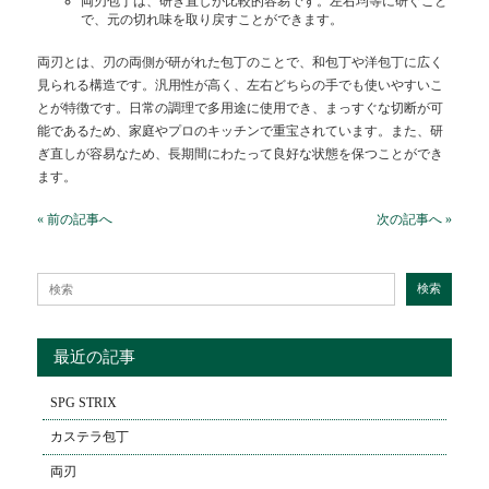
両刃包丁は、研ぎ直しが比較的容易です。左右均等に研ぐこと
で、元の切れ味を取り戻すことができます。
両刃とは、刃の両側が研がれた包丁のことで、和包丁や洋包丁に広く
見られる構造です。汎用性が高く、左右どちらの手でも使いやすいこ
とが特徴です。日常の調理で多用途に使用でき、まっすぐな切断が可
能であるため、家庭やプロのキッチンで重宝されています。また、研
ぎ直しが容易なため、長期間にわたって良好な状態を保つことができ
ます。
« 前の記事へ
次の記事へ »
Search for:
検索
最近の記事
SPG STRIX
カステラ包丁
両刃