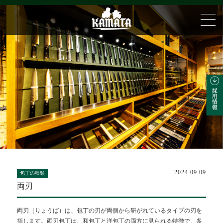
2024.09.09
包丁の種類
両刃
両刃（りょうば）は、包丁の刃が両側から研がれているタイプの刃を
指します。両刃包丁は、和包丁と洋包丁の両方に見られる特徴で、多