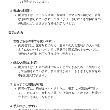
じて設計されています。
素材の多様性
:
両刃包丁は、ステンレス鋼、炭素鋼、ダマスカス鋼など、多様
な素材で作られています。これにより、さびにくさや切れ味の
持続性など、さまざまな特性が加わります。
両刃の利点
左右どちらの手でも使いやすい
:
両刃包丁は、左右対称のため、右利きの人も左利きの人も同じ
ように使いやすいです。特に家庭用や商業用のキッチンでは、
複数の人が同じ包丁を使う場合に便利です。
幅広い用途に対応
:
両刃包丁は、日常の調理で幅広く使用できるため、万能包丁と
して活用されています。多用途性が高く、さまざまな食材を効
率的に処理できます。
まっすぐな切断が可能
:
両刃包丁は、刃がまっすぐ進むため、安定した切断が可能で
す。これにより、食材を均等に切り分けることができ、料理の
仕上がりも美しくなります。
手入れがしやすい
: