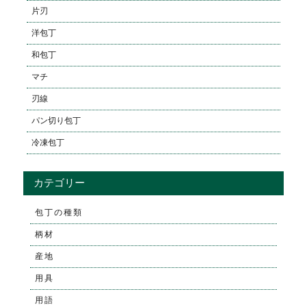
片刃
洋包丁
和包丁
マチ
刃線
パン切り包丁
冷凍包丁
カテゴリー
包丁の種類
柄材
産地
用具
用語