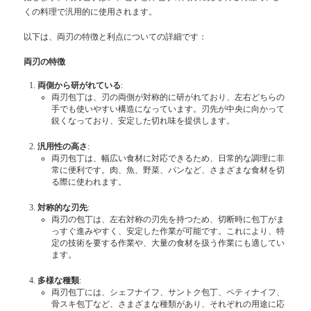
くの料理で汎用的に使用されます。
以下は、両刃の特徴と利点についての詳細です：
両刃の特徴
両側から研がれている
:
両刃包丁は、刃の両側が対称的に研がれており、左右どちらの
手でも使いやすい構造になっています。刃先が中央に向かって
鋭くなっており、安定した切れ味を提供します。
汎用性の高さ
:
両刃包丁は、幅広い食材に対応できるため、日常的な調理に非
常に便利です。肉、魚、野菜、パンなど、さまざまな食材を切
る際に使われます。
対称的な刃先
:
両刃の包丁は、左右対称の刃先を持つため、切断時に包丁がま
っすぐ進みやすく、安定した作業が可能です。これにより、特
定の技術を要する作業や、大量の食材を扱う作業にも適してい
ます。
多様な種類
:
両刃包丁には、シェフナイフ、サントク包丁、ペティナイフ、
骨スキ包丁など、さまざまな種類があり、それぞれの用途に応