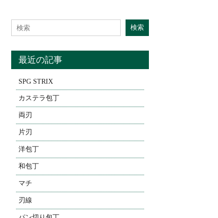
Search for:
検索
最近の記事
SPG STRIX
カステラ包丁
両刃
片刃
洋包丁
和包丁
マチ
刃線
パン切り包丁