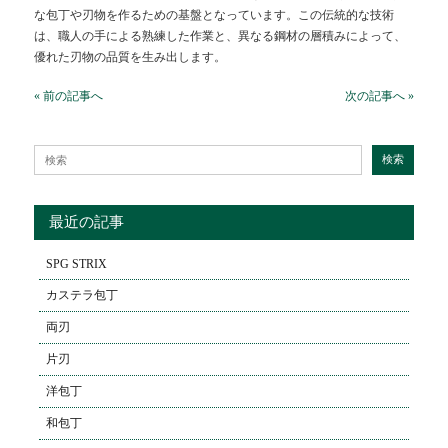
な包丁や刃物を作るための基盤となっています。この伝統的な技術
は、職人の手による熟練した作業と、異なる鋼材の層積みによって、
優れた刃物の品質を生み出します。
« 前の記事へ
次の記事へ »
Search for:
検索
最近の記事
SPG STRIX
カステラ包丁
両刃
片刃
洋包丁
和包丁