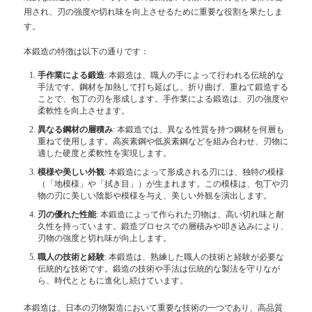
用され、刃の強度や切れ味を向上させるために重要な役割を果たしま
す。
本鍛造の特徴は以下の通りです：
手作業による鍛造
: 本鍛造は、職人の手によって行われる伝統的な
手法です。鋼材を加熱して打ち延ばし、折り曲げ、重ねて鍛造する
ことで、包丁の刃を形成します。手作業による鍛造は、刃の強度や
柔軟性を向上させます。
異なる鋼材の層積み
: 本鍛造では、異なる性質を持つ鋼材を何層も
重ねて使用します。高炭素鋼や低炭素鋼などを組み合わせ、刃物に
適した硬度と柔軟性を実現します。
模様や美しい外観
: 本鍛造によって形成される刃には、独特の模様
（「地模様」や「拭き目」）が生まれます。この模様は、包丁や刃
物の刃に美しい陰影や模様を与え、美しい外観を演出します。
刃の優れた性能
: 本鍛造によって作られた刃物は、高い切れ味と耐
久性を持っています。鍛造プロセスでの層積みや叩き込みにより、
刃物の強度と切れ味が向上します。
職人の技術と経験
: 本鍛造は、熟練した職人の技術と経験が必要な
伝統的な技術です。鍛造の技術や手法は伝統的な製法を守りなが
ら、時代とともに進化し続けています。
本鍛造は、日本の刃物製造において重要な技術の一つであり、高品質