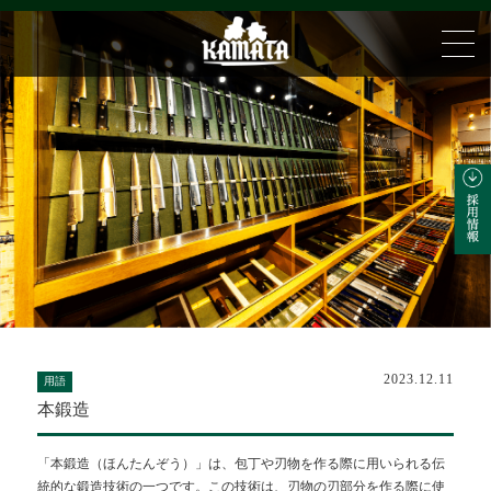
2023.12.11
用語
本鍛造
「本鍛造（ほんたんぞう）」は、包丁や刃物を作る際に用いられる伝
統的な鍛造技術の一つです。この技術は、刃物の刃部分を作る際に使