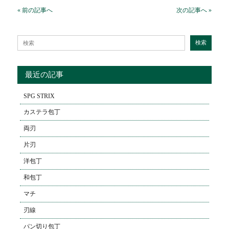
« 前の記事へ
次の記事へ »
Search for:
検索
最近の記事
SPG STRIX
カステラ包丁
両刃
片刃
洋包丁
和包丁
マチ
刃線
パン切り包丁