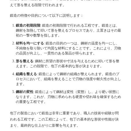
えて形を整える段階で行われます。
鍛造の特徴や目的について以下に説明します：
鍛造の初期段階
: 鍛造の初期段階で行われる工程です。鍛造とは、
鋼材を加熱して叩いて形を整えるプロセスであり、土置きはその最
初の一撃や数撃を指します。
材料を均一にする
: 鍛造の目的の一つは、鋼材の温度を均一にし、
不純物を取り除いて均質な材料にすることです。これにより、刃物
の品質が向上し、一貫性のある製品が得られます。
形を整える
: 鋼材に所望の形状や寸法を与えるために叩いて形を整
えます。この段階で、包丁の基本的な形が決まります。
組織を整える
: 鍛造によって鋼材の組織が整えられます。鍛造のプ
ロセスにおいて、組織を整えることで刃物の強度や耐久性が向上し
ます。
鋼材の変性
: 鍛造によって鋼材は変性（変態）し、より硬い状態に
なります。これが、刃物に求められる硬度や切れ味を確保するため
の重要な工程です。
包丁の製造において鍛造は非常に重要であり、職人の技術や経験が問
われる工程です。この工程によって、包丁の基本的な形状や性能が決
まり、最終的な仕上がりに影響を与えます。