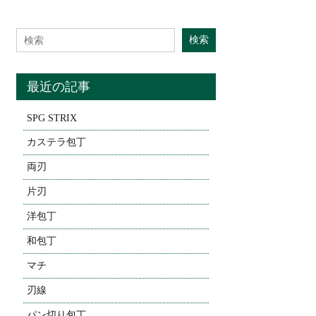
Search for:
検索
最近の記事
SPG STRIX
カステラ包丁
両刃
片刃
洋包丁
和包丁
マチ
刃線
パン切り包丁