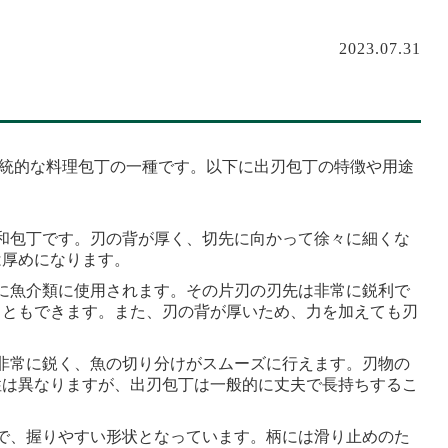
2023.07.31
統的な料理包丁の一種です。以下に出刃包丁の特徴や用途
の和包丁です。刃の背が厚く、切先に向かって徐々に細くな
は厚めになります。
主に魚介類に使用されます。その片刃の刃先は非常に鋭利で
こともできます。また、刃の背が厚いため、力を加えても刃
。
が非常に鋭く、魚の切り分けがスムーズに行えます。刃物の
性は異なりますが、出刃包丁は一般的に丈夫で長持ちするこ
製で、握りやすい形状となっています。柄には滑り止めのた