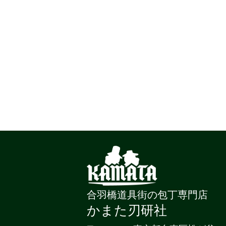
合羽橋道具街の包丁専門店
かまた刃研社