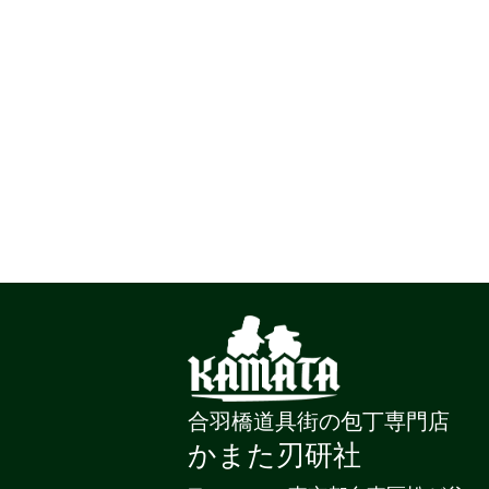
合羽橋道具街の包丁専門店
かまた刃研社