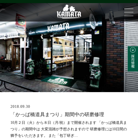
2018.09.30
ブログ
「かっぱ橋道具まつり」期間中の研磨修理
10月２日（火）から８日（月/祝）まで開催されます 「かっぱ橋道具ま
つり」の期間中は 大変混雑が予想されますので 研磨修理には10日間の
猶予をいただきます。 また「包丁研ぎ…