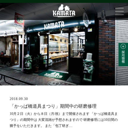
2018.09.30
ブログ
「かっぱ橋道具まつり」期間中の研磨修理
10月２日（火）から８日（月/祝）まで開催されます 「かっぱ橋道具ま
つり」の期間中は 大変混雑が予想されますので 研磨修理には10日間の
猶予をいただきます。 また「包丁研ぎ…