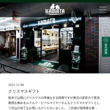
2021.11.06
ブログ
クリスマスギフト
欧米では既にクリスマスの準備をする時期ですが東京の某音大で客員
教授を務めるルドルフ・ピールマイヤーさんもクリスマスギフトとし
て沢山の包丁をお買い上げくださいました。 ご自身が指揮者を務…