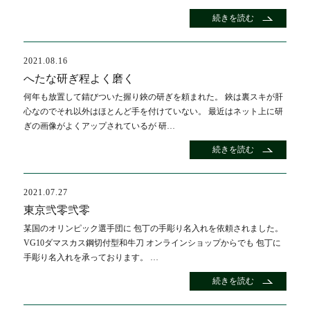
続きを読む
2021.08.16
へたな研ぎ程よく磨く
何年も放置して錆びついた握り鋏の研ぎを頼まれた。 鋏は裏スキが肝
心なのでそれ以外はほとんど手を付けていない。 最近はネット上に研
ぎの画像がよくアップされているが 研…
続きを読む
2021.07.27
東京弐零弐零
某国のオリンピック選手団に 包丁の手彫り名入れを依頼されました。
VG10ダマスカス鋼切付型和牛刀 オンラインショップからでも 包丁に
手彫り名入れを承っております。 …
続きを読む