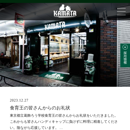
2023.12.27
ブログ
食育王の皆さんからのお礼状
東京都立葛飾ろう学校食育王の皆さんからお礼状をいただきました。
これからも皆さんハンディキャップに負けずに料理に精進してくださ
い。陰ながら応援しています。 …