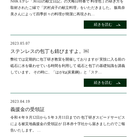
NHK Eテレ「365日の献立日記」の大晦日特番で 料理包丁の研ぎ方を
取材されたご縁で「沢村貞子の献立料理」をいただきました。 飯島奈
美さんによって四季折々の料理が簡潔に再現され…
続きを読む
2023.05.07
ステンレスの包丁も錆びますよ。￼
弊社では定期的に包丁研ぎ教室を開催しておりますが 実技に入る前の
砥石に水を吸わせている時間を利用して 砥石と包丁の基礎知識を講義
しています。 その時に、「はがね(炭素鋼)」と「ステ…
続きを読む
2023.04.19
義援金の受領証
令和４年９月12日から５年３月11日までの 包丁研ぎスピードサービス
による被災地義援金の受領証が 日本赤十字社から届きましたのでご報
告いたします。 …