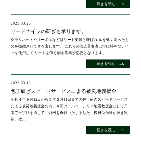
続きを読む
2023.03.26
リードナイフの研ぎも承ります。
クラリネットやオーボエなどはリード楽器と呼ばれ 葦を薄く削ったも
のを振動させて音を出します。 これらの管楽器奏者は常に特殊なナイ
フを使用して リードを薄く削る作業が必要となります。…
続きを読む
2023.03.13
包丁研ぎスピードサービスによる被災地義援金
令和４年９月12日から５年３月11日までの包丁研ぎスピードサービス
による被災地義援金の内、今回はトルコ・シリア地震救援金として日
本赤十字社を通じて20万円を寄付いたしました。後日受領証が届き次
第、改…
続きを読む