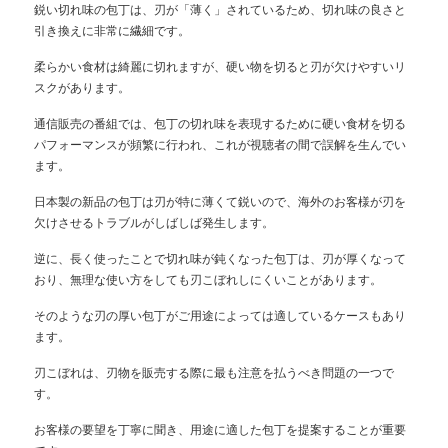
鋭い切れ味の包丁は、刃が「薄く」されているため、切れ味の良さと
引き換えに非常に繊細です。
柔らかい食材は綺麗に切れますが、硬い物を切ると刃が欠けやすいリ
スクがあります。
通信販売の番組では、包丁の切れ味を表現するために硬い食材を切る
パフォーマンスが頻繁に行われ、これが視聴者の間で誤解を生んでい
ます。
日本製の新品の包丁は刃が特に薄くて鋭いので、海外のお客様が刃を
欠けさせるトラブルがしばしば発生します。
逆に、長く使ったことで切れ味が鈍くなった包丁は、刃が厚くなって
おり、無理な使い方をしても刃こぼれしにくいことがあります。
そのような刃の厚い包丁がご用途によっては適しているケースもあり
ます。
刃こぼれは、刃物を販売する際に最も注意を払うべき問題の一つで
す。
お客様の要望を丁寧に聞き、用途に適した包丁を提案することが重要