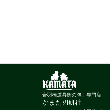
合羽橋道具街の包丁専門店
かまた刃研社