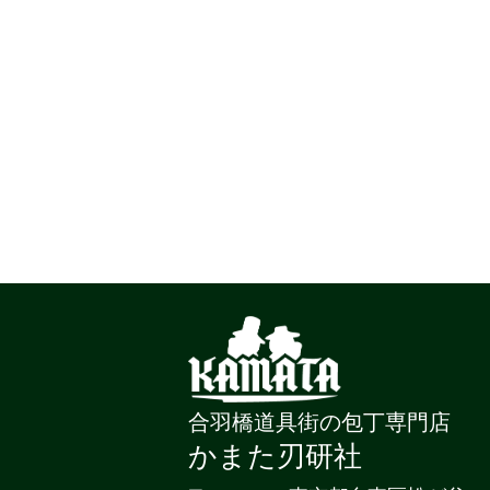
合羽橋道具街の包丁専門店
かまた刃研社