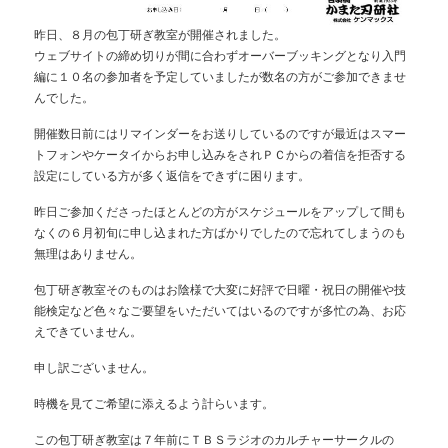
昨日、８月の包丁研ぎ教室が開催されました。
ウェブサイトの締め切りが間に合わず
オーバーブッキングとなり
入門
編に１０名の参加者を予定していましたが
数名の方がご参加できませ
んでした。
開催数日前にはリマインダーをお送りしているのですが
最近はスマー
トフォンやケータイからお申し込みをされ
ＰＣからの着信を拒否する
設定にしている方が多く
返信をできずに困ります。
昨日ご参加くださったほとんどの方が
スケジュールをアップして間も
なくの
６月初旬に申し込まれた方ばかりでしたので
忘れてしまうのも
無理はありません。
包丁研ぎ教室そのものはお陰様で大変に好評で
日曜・祝日の開催や技
能検定など
色々なご要望をいただいてはいるのですが
多忙の為、お応
えできていません。
申し訳ございません。
時機を見てご希望に添えるよう計らいます。
この包丁研ぎ教室は
７年前にＴＢＳラジオのカルチャーサークルの