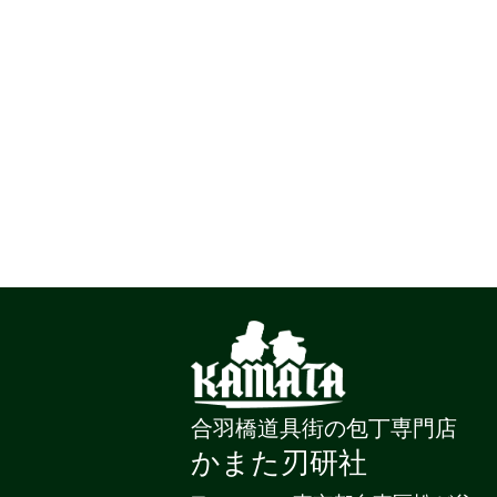
合羽橋道具街の包丁専門店
かまた刃研社