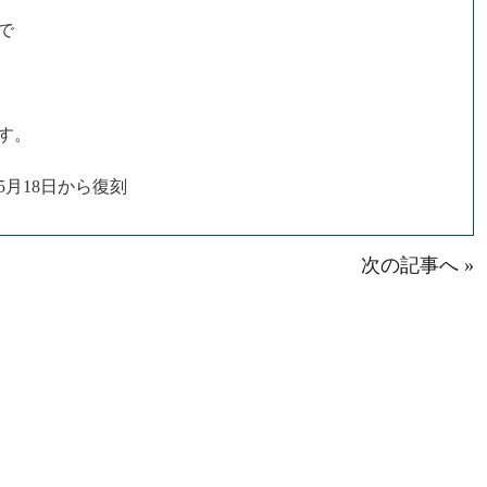
で
す。
日から復刻
次の記事へ »