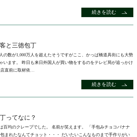
続きを読む
客と三徳包丁
人の数が1,000万人を超えたそうですがここ、かっぱ橋道具街にも大勢
ゃいます。 昨日も来日外国人が買い物をするのをテレビ局が追っかけ
来店直前に取材依…
続きを読む
丁ってなに？
は百均のクレープでした。 名前が笑えます。 「手包みチョコバナナ
で包まれたなんてチョット・・・ だいたいこんなものまで手作りがい