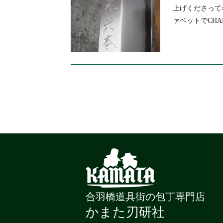
上げくださって
ァベットでCHA
合羽橋道具街の包丁専門店
かまた刃研社