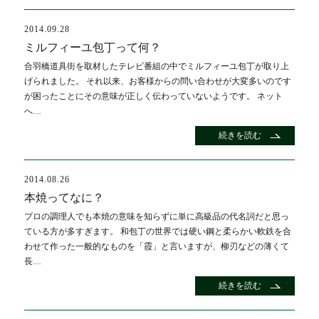
2014.09.28
ミルフィーユ包丁って何？
合羽橋道具街を取材したテレビ番組の中でミルフィーユ包丁が取り上
げられました。 それ以来、お客様からの問い合わせが大変多いのです
が困ったことにその意味が正しく伝わっていないようです。 ネット
へ…
続きを読む
2014.08.26
本焼ってなに？
プロの調理人でも本焼の意味を知らずに単に高級品の代名詞だと思っ
ている方が多すぎます。 和包丁の世界では硬い鋼と柔らかい軟鉄を合
わせて作った一般的なものを「霞」と言いますが、柳刃などの薄くて
長…
続きを読む