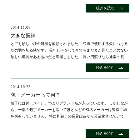
続きを読む
2014.11.08
大きな握鋏
とても珍しい鋏の研磨を依頼されました。 弓道で使用する矢につける
鳥の羽を切る鋏です。 長年仕事をしてきてもまだまだ見たことのない
珍しい道具があるものだと痛感しました。 長い刃渡りなら通常の裁…
続きを読む
2014.10.23
包丁メーカーって何？
包丁には銘（メイ）、つまりブランド名が入っています。 しかしなが
ら、一部の包丁メーカーを除いてほとんどの有名メーカーは製造工場
を所有していません。 特に和包丁の業界は昔から分業化されていて、
…
続きを読む