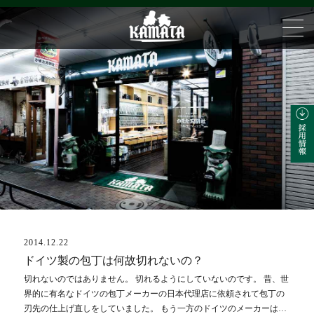
2014.12.22
ブログ
ドイツ製の包丁は何故切れないの？
切れないのではありません。 切れるようにしていないのです。 昔、世
界的に有名なドイツの包丁メーカーの日本代理店に依頼されて包丁の
刃先の仕上げ直しをしていました。 もう一方のドイツのメーカーは…