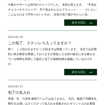
今晩のデザートは百均のクレープでした。 名前が笑えます。 「手包み
チョコバナナクレープ」 手で包まれたなんてチョット・・・ だいたい
こんなものまで手作りがいいのか。 近所の包丁屋がやたらと包…
続きを読む
2014.05.19
この包丁、ステンレス入ってますか？
時々、こう訊かれますが この訊き方は間違っています。 当店では定期
的に研ぎ教室を開催しておりますが実技に入る前の砥石に水を吸わせ
ている時間を利用して砥石と包丁の基礎知識を講義しているのです
が…
続きを読む
2014.05.15
包丁の名入れ
幸福 光 六本指 連想ゲームではありません。 先日、銀紙三号鋼先丸
蛸引をお買い上げくださって名入れを依頼されたギリシャ人のお客様