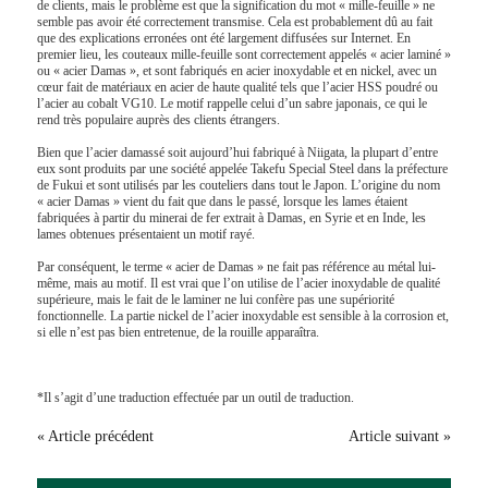
de clients, mais le problème est que la signification du mot « mille-feuille » ne
semble pas avoir été correctement transmise. Cela est probablement dû au fait
que des explications erronées ont été largement diffusées sur Internet. En
premier lieu, les couteaux mille-feuille sont correctement appelés « acier laminé »
ou « acier Damas », et sont fabriqués en acier inoxydable et en nickel, avec un
cœur fait de matériaux en acier de haute qualité tels que l’acier HSS poudré ou
l’acier au cobalt VG10. Le motif rappelle celui d’un sabre japonais, ce qui le
rend très populaire auprès des clients étrangers.
Bien que l’acier damassé soit aujourd’hui fabriqué à Niigata, la plupart d’entre
eux sont produits par une société appelée Takefu Special Steel dans la préfecture
de Fukui et sont utilisés par les couteliers dans tout le Japon. L’origine du nom
« acier Damas » vient du fait que dans le passé, lorsque les lames étaient
fabriquées à partir du minerai de fer extrait à Damas, en Syrie et en Inde, les
lames obtenues présentaient un motif rayé.
Par conséquent, le terme « acier de Damas » ne fait pas référence au métal lui-
même, mais au motif. Il est vrai que l’on utilise de l’acier inoxydable de qualité
supérieure, mais le fait de le laminer ne lui confère pas une supériorité
fonctionnelle. La partie nickel de l’acier inoxydable est sensible à la corrosion et,
si elle n’est pas bien entretenue, de la rouille apparaîtra.
*Il s’agit d’une traduction effectuée par un outil de traduction.
« Article précédent
Article suivant »