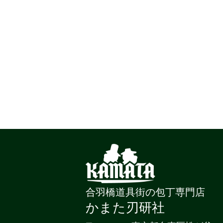
合羽橋道具街の包丁専門店
かまた刃研社