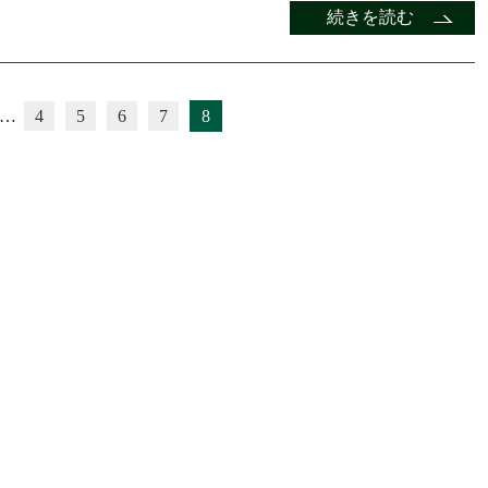
続きを読む
…
4
5
6
7
8