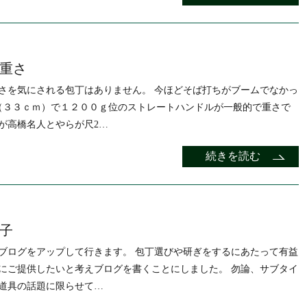
重さ
さを気にされる包丁はありません。 今ほどそば打ちがブームでなかっ
（３３ｃｍ）で１２００ｇ位のストレートハンドルが一般的で重さで
が高橋名人とやらが尺2…
続きを読む
子
ブログをアップして行きます。 包丁選びや研ぎをするにあたって有益
にご提供したいと考えブログを書くことにしました。 勿論、サブタイ
道具の話題に限らせて…